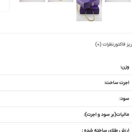
ریز فاکتور
نظرات (0)
وزن:
اجرت ساخت:
سود:
مالیات(بر سود و اجرت):
ارزش طلای ساخته شده :