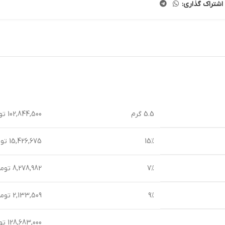
اشتراک گذاری:
5.5 گرم
102,844,500 تومان
15%
15,426,675 تومان
7%
8,278,982 تومان
9%
2,133,509 تومان
128,683,000 تومان