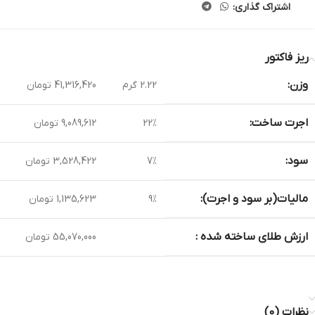
اشتراک گذاری:
ریز فاکتور
وزن:
2.22 گرم
41,316,420 تومان
اجرت ساخت:
22%
9,089,612 تومان
سود:
7%
3,528,422 تومان
مالیات(بر سود و اجرت):
9%
1,135,623 تومان
ارزش طلای ساخته شده :
55,070,000 تومان
نظرات (0)