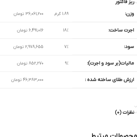
ریز فاکتور
وزن:
1.89 گرم
36,061,200 تومان
اجرت ساخت:
18%
6,491,016 تومان
سود:
7%
2,978,655 تومان
مالیات(بر سود و اجرت):
9%
852,270 تومان
ارزش طلای ساخته شده :
46,383,000 تومان
نظرات (0)
محصولات مرتبط